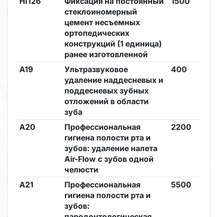
НП26
Фиксация на постоянный
1500
стеклоиномерный
цемент несъемных
ортопедических
конструкций (1 единица)
ранее изготовленной
А19
Ультразвуковое
400
удаление наддесневых и
поддесневых зубных
отложений в области
зуба
А20
Профессиональная
2200
гигиена полости рта и
зубов: удаление налета
Air-Flow с зубов одной
челюсти
А21
Профессиональная
5500
гигиена полости рта и
зубов:
пародонтологическая