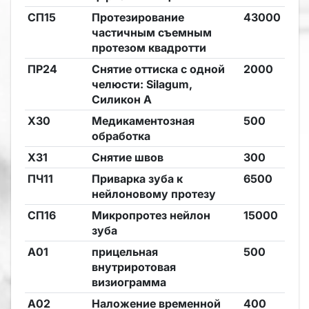
СП15
Протезирование
43000
частичным съемным
протезом квадротти
ПР24
Снятие оттиска с одной
2000
челюсти: Silagum,
Силикон А
Х30
Медикаментозная
500
обработка
Х31
Снятие швов
300
ПЧ11
Приварка зуба к
6500
нейлоновому протезу
СП16
Микропротез нейлон
15000
зуба
А01
прицельная
500
внутриротовая
визиограмма
А02
Наложение временной
400