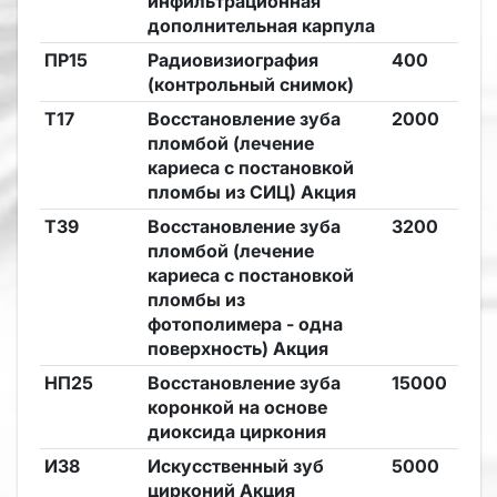
инфильтрационная
дополнительная карпула
ПР15
Радиовизиография
400
(контрольный снимок)
Т17
Восстановление зуба
2000
пломбой (лечение
кариеса с постановкой
пломбы из СИЦ) Акция
Т39
Восстановление зуба
3200
пломбой (лечение
кариеса с постановкой
пломбы из
фотополимера - одна
поверхность) Акция
НП25
Восстановление зуба
15000
коронкой на основе
диоксида циркония
И38
Искусственный зуб
5000
цирконий Акция