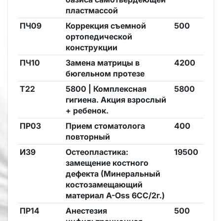
пластмассой
ПЧ09
Коррекция съемной
500
ортопедической
конструкции
ПЧ10
Замена матрицы в
4200
бюгельном протезе
Т22
5800 | Комплексная
5800
гигиена. Акция взрослый
+ ребенок.
ПР03
Прием стоматолога
400
повторный
И39
Остеопластика:
19500
замещение костного
дефекта (Минеральный
костозамещающий
материал A-Oss 6CC/2г.)
ПР14
Анестезия
500