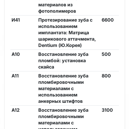
материалов из
фотополимеров
И41
Протезирование зуба с
6600
использованием
имплантата: Матрица
шарикового аттачмента,
Dentium (Ю.Корея)
А10
Восстановление зуба
500
пломбой: установка
скайса
А11
Восстановление зуба
800
пломбировочными
материалами с
использованием
анкерных штифтов
А12
Восстановление зуба
3100
пломбировочными
материалами с