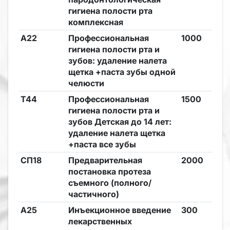
гигиена полости рта
комплексная
А22
Профессиональная
1000
гигиена полости рта и
зубов: удаление налета
щетка +паста зубы одной
челюсти
Т44
Профессиональная
1500
гигиена полости рта и
зубов Детская до 14 лет:
удаление налета щетка
+паста все зубы
СП18
Предварительная
2000
постановка протеза
съемного (полного/
частичного)
А25
Инъекционное введение
300
лекарственных