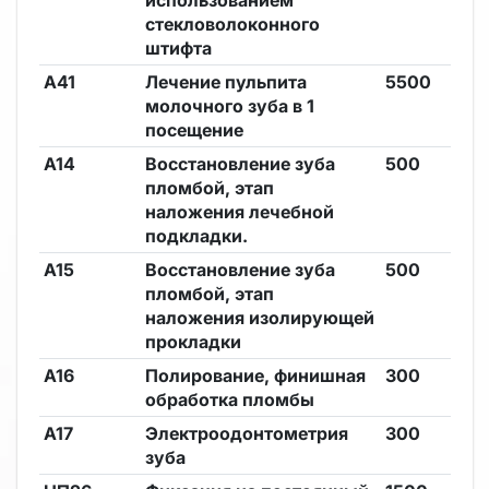
использованием
стекловолоконного
штифта
А41
Лечение пульпита
5500
молочного зуба в 1
посещение
А14
Восстановление зуба
500
пломбой, этап
наложения лечебной
подкладки.
А15
Восстановление зуба
500
пломбой, этап
наложения изолирующей
прокладки
А16
Полирование, финишная
300
обработка пломбы
А17
Электроодонтометрия
300
зуба