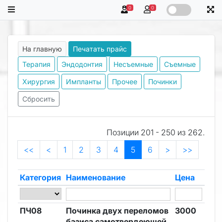
0
0
На главную
Печатать прайс
Терапия
Эндодонтия
Несъемные
Съемные
Хирургия
Импланты
Прочее
Починки
Сбросить
Позиции 201 - 250 из 262.
<<
<
1
2
3
4
5
6
>
>>
Категория
Наименование
Цена
ПЧ08
Починка двух переломов
3000
базиса самотвердеющей